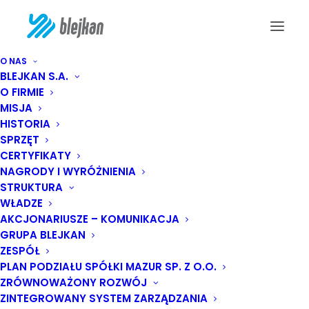
O NAS
BLEJKAN S.A.
O FIRMIE
Jesteśmy Złotym
MISJA
Sponsorem VII
HISTORIA
SPRZĘT
Konferencji
CERTYFIKATY
NAGRODY I WYRÓŻNIENIA
„Renowacja
STRUKTURA
WŁADZE
Wykładzinami
AKCJONARIUSZE – KOMUNIKACJA
GRUPA BLEJKAN
(Rękawami)
ZESPÓŁ
PLAN PODZIAŁU SPÓŁKI MAZUR SP. Z O.O.
Utwardzanymi na
ZRÓWNOWAŻONY ROZWÓJ
Miejscu”
ZINTEGROWANY SYSTEM ZARZĄDZANIA