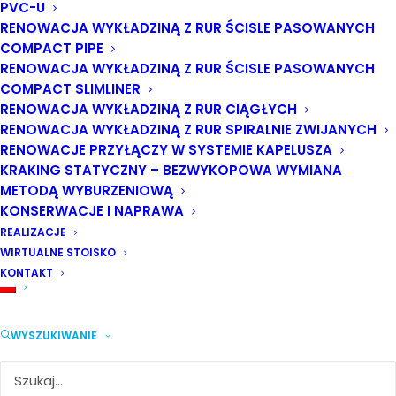
PVC-U
dotyczyć:
RENOWACJA WYKŁADZINĄ Z RUR ŚCISLE PASOWANYCH
COMPACT PIPE
najciekawszych projektów z Polski i ze świata
RENOWACJA WYKŁADZINĄ Z RUR ŚCISLE PASOWANYCH
nowości sprzętowych i technologicznych
COMPACT SLIMLINER
wytycznych dot. odbiorów prac renowacyjnych
RENOWACJA WYKŁADZINĄ Z RUR CIĄGŁYCH
najczęściej popełnianych błędów wykonawczych i
RENOWACJA WYKŁADZINĄ Z RUR SPIRALNIE ZWIJANYCH
projektowych
RENOWACJE PRZYŁĄCZY W SYSTEMIE KAPELUSZA
doboru i projektowania wykładziny
KRAKING STATYCZNY – BEZWYKOPOWA WYMIANA
aspektów prawnych i przygotowania
METODĄ WYBURZENIOWĄ
KONSERWACJE I NAPRAWA
dokumentacji przetargowej w projektach z
REALIZACJE
wykorzystaniem CIPP
WIRTUALNE STOISKO
Uczestnicy Konferencji zdobędą cenną wiedzę,
KONTAKT
będą mogli rozwijać branżowy biznes i skorzystać
z atrakcji, których w zimowym Zakopanem z
WYSZUKIWANIE
pewnością nie zabraknie.
Zapraszamy do Zakopanego w dniach od 11 do