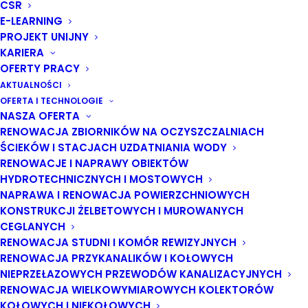
CSR
E-LEARNING
30 LISTOPADA 2022
|
W
2022
|
PRZEZ
BLEJKAN
PROJEKT UNIJNY
KARIERA
OFERTY PRACY
AKTUALNOŚCI
OFERTA I TECHNOLOGIE
Strona Główna
2022
NASZA OFERTA
Jesteśmy Złotym Sponsorem VII Konferencji
RENOWACJA ZBIORNIKÓW NA OCZYSZCZALNIACH
„Renowacja Wykładzinami (Rękawami) Utwardzanymi na
ŚCIEKÓW I STACJACH UZDATNIANIA WODY
Miejscu”
RENOWACJE I NAPRAWY OBIEKTÓW
HYDROTECHNICZNYCH I MOSTOWYCH
NAPRAWA I RENOWACJA POWIERZCHNIOWYCH
Miło nam poinformować, że jesteśmy
Sponsorem
KONSTRUKCJI ŻELBETOWYCH I MUROWANYCH
Złotym
7. edycji Konferencji CIPP „Renowacja
CEGLANYCH
RENOWACJA STUDNI I KOMÓR REWIZYJNYCH
Wykładzinami (Rękawami) Utwardzanymi na
RENOWACJA PRZYKANALIKÓW I KOŁOWYCH
Miejscu”, która odbędzie się w dniach od 11 do 13
NIEPRZEŁAZOWYCH PRZEWODÓW KANALIZACYJNYCH
stycznia 2023 r. w Zakopanem.
RENOWACJA WIELKOWYMIAROWYCH KOLEKTORÓW
KOŁOWYCH I NIEKOŁOWYCH