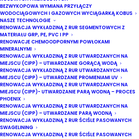
Technologia CIPP (ang. Cured in Place Pipe) to
BEZWYKOPOWA WYMIANA PRZYŁĄCZY
jedno z najpopularniejszych obecnie rozwiązań do
WODOCIĄGOWYCH I GAZOWYCH WYCIĄGARKĄ KOBUS
odnowy rurociągów i metoda o olbrzymim
NASZE TECHNOLOGIE
potencjale rozwojowym, stale unowocześniana i
RENOWACJA WYKŁADZINĄ Z RUR SEGMENTOWYCH Z
dopracowywana. By branża renowacyjna w pełni
MATERIAŁU GRP, PE, PVC I PP
mogła korzystać z jej możliwości, potrzebuje
RENOWACJE CHEMOODPORNYMI POWŁOKAMI
MINERALNYMI
platformy wymiany doświadczeń pomiędzy
RENOWACJA WYKŁADZINĄ Z RUR UTWARDZANYCH NA
wykonawcami, inwestorami oraz producentami.
MIEJSCU (CIPP) – UTWARDZANIE GORĄCĄ WODĄ
Taką rolę od kilku lat pełni Konferencja CIPP
RENOWACJA WYKŁADZINĄ Z RUR UTWARDZANYCH NA
„Renowacja Wykładzinami (Rękawami)
MIEJSCU (CIPP) – UTWARDZANIE PROMIENIAMI UV
Utwardzanymi na Miejscu”.
RENOWACJA WYKŁADZINĄ Z RUR UTWARDZANYCH NA
MIEJSCU (CIPP)- UTWARDZANIE PARĄ WODNĄ – PROCES
Podczas Konferencji odbędą się wykłady
PHOENIX
ekspertów, panele dyskusyjne oraz wystawa
RENOWACJA WYKŁADZINĄ Z RUR UTWARDZANYCH NA
branżowa. Poruszone zostaną wszystkie wątki,
MIEJSCU (CIPP) – UTWARDZANIE PARĄ WODNĄ
dotyczące zastosowań technologii CIPP:
RENOWACJA WYKŁADZINĄ Z RUR ŚCIŚLE PASOWANYCH
projektowy, techniczny, finansowy, prawny i
SWAGELINING
RENOWACJA WYKŁADZINĄ Z RUR ŚCIŚLE PASOWANYCH
koncepcyjny. Zagadnienia sesji panelowych będą