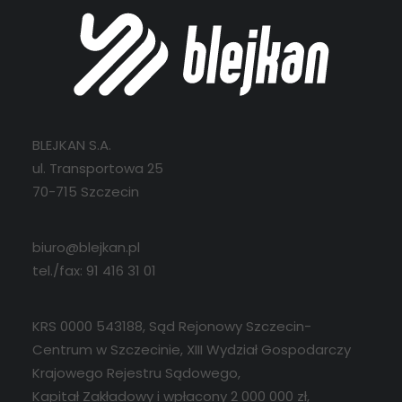
BLEJKAN S.A.
ul. Transportowa 25
70-715 Szczecin
biuro@blejkan.pl
tel./fax: 91 416 31 01
KRS 0000 543188, Sąd Rejonowy Szczecin-
Centrum w Szczecinie, XIII Wydział Gospodarczy
Krajowego Rejestru Sądowego,
Kapitał Zakładowy i wpłacony 2 000 000 zł,