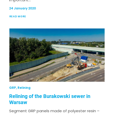
24 January 2020
READ MORE
GRP
,
Relining
Relining of the Burakowski sewer in
Warsaw
Segment GRP panels made of polyester resin –