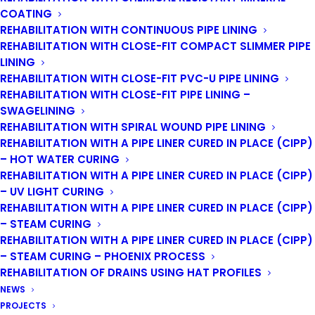
COATING
zanieczyszczaniem wód gruntowych. Ponadto
REHABILITATION WITH CONTINUOUS PIPE LINING
przynosi spore oszczędności – i to zarówno
REHABILITATION WITH CLOSE-FIT COMPACT SLIMMER PIPE
finansowe, związane z ograniczeniem transportu,
LINING
jak i środowiskowe – pozwalają bowiem
REHABILITATION WITH CLOSE-FIT PVC-U PIPE LINING
ograniczyć ilość wytwarzanych spalin, hałasu,
REHABILITATION WITH CLOSE-FIT PIPE LINING –
kurzu i innych zanieczyszczeń. Jednocześnie dzięki
SWAGELINING
ich zastosowaniu eliminujemy ryzyko uszkodzeń
REHABILITATION WITH SPIRAL WOUND PIPE LINING
REHABILITATION WITH A PIPE LINER CURED IN PLACE (CIPP)
sąsiednich budynków, sieci lub kabli znajdujących
– HOT WATER CURING
się w pobliżu planowanych wykopów.
REHABILITATION WITH A PIPE LINER CURED IN PLACE (CIPP)
Niepodważalną zaletą stosowania metod
– UV LIGHT CURING
bezwykopowych jest ograniczenie do minimum
REHABILITATION WITH A PIPE LINER CURED IN PLACE (CIPP)
uciążliwości komunikacyjnych związanych z
– STEAM CURING
robotami.
REHABILITATION WITH A PIPE LINER CURED IN PLACE (CIPP)
– STEAM CURING – PHOENIX PROCESS
REHABILITATION OF DRAINS USING HAT PROFILES
NEWS
PROJECTS