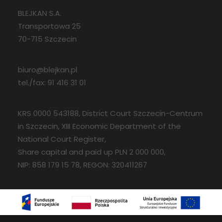
BLEJKAN S.A.
Transportowa 25
70-715 Szczecin
biuro@blejkan.pl
tel./fax: 91 416 31 01
KRS 0000 543188, District Court Szczecin-Centrum
in Szczecin, XIII Economic Department of the
National Court Register,
Share capital and paid up PLN 2 000 000,
NIP: 858 179 15 78, REGON: 320411267