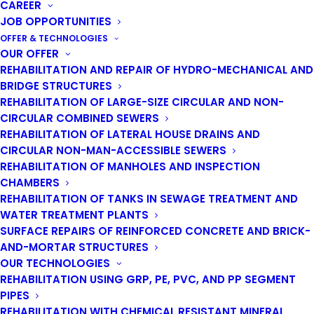
CAREER
JOB OPPORTUNITIES
Technologie
OFFER & TECHNOLOGIES
OUR OFFER
bezwykopowe są od lat
REHABILITATION AND REPAIR OF HYDRO-MECHANICAL AND
BRIDGE STRUCTURES
w centrum naszego
REHABILITATION OF LARGE-SIZE CIRCULAR AND NON-
CIRCULAR COMBINED SEWERS
zainteresowania
REHABILITATION OF LATERAL HOUSE DRAINS AND
CIRCULAR NON-MAN-ACCESSIBLE SEWERS
REHABILITATION OF MANHOLES AND INSPECTION
CHAMBERS
REHABILITATION OF TANKS IN SEWAGE TREATMENT AND
Ich atuty są nie do przecenienia. Nie tylko redukują
WATER TREATMENT PLANTS
do minimum konieczność wykonywania robót
SURFACE REPAIRS OF REINFORCED CONCRETE AND BRICK-
ziemnych, w tym niszczenia nawierzchni ulicznych i
AND-MORTAR STRUCTURES
ich odtwarzania, ale także ograniczają ryzyko ich
OUR TECHNOLOGIES
uszkodzeń czy osiadania. Stosowanie metod no-
REHABILITATION USING GRP, PE, PVC, AND PP SEGMENT
dig nie wymaga realizowania robót
PIPES
odwodnieniowych i nie wiąże się z
REHABILITATION WITH CHEMICAL RESISTANT MINERAL