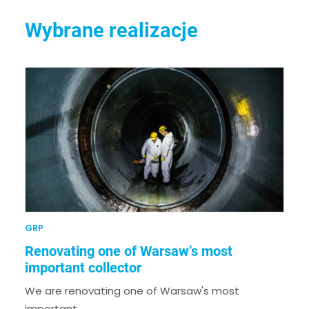
Wybrane realizacje
W ramach naszej działalności
stosujemy następujące
technologie:
DO OPRACOWANIA
GRP
Renovating one of Warsaw’s most
important collector
We are renovating one of Warsaw's most
important…