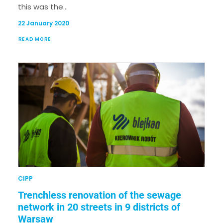
this was the…
22 January 2020
READ MORE
CIPP
Trenchless renovation of the sewage
network in 20 streets in 9 districts of
Warsaw